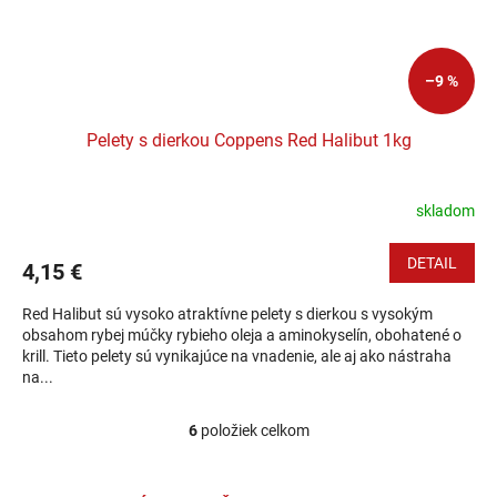
–9 %
Pelety s dierkou Coppens Red Halibut 1kg
skladom
DETAIL
4,15 €
Red Halibut sú vysoko atraktívne pelety s dierkou s vysokým
obsahom rybej múčky rybieho oleja a aminokyselín, obohatené o
krill. Tieto pelety sú vynikajúce na vnadenie, ale aj ako nástraha
na...
6
položiek celkom
Ovládacie prvky výpisu