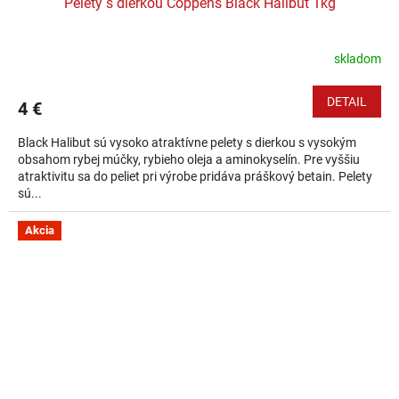
Pelety s dierkou Coppens Black Halibut 1kg
skladom
DETAIL
4 €
Black Halibut sú vysoko atraktívne pelety s dierkou s vysokým
obsahom rybej múčky, rybieho oleja a aminokyselín. Pre vyššiu
atraktivitu sa do peliet pri výrobe pridáva práškový betain. Pelety
sú...
Akcia