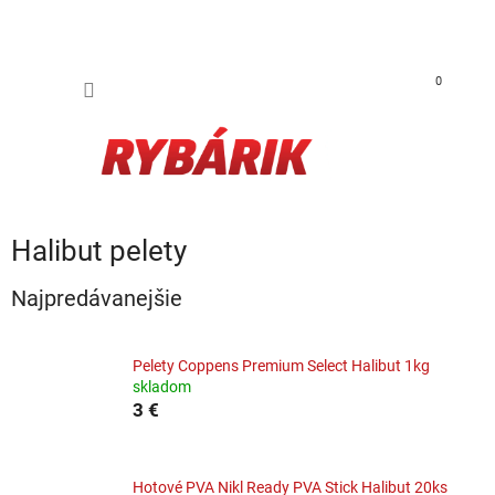
Prejsť na obsah
NÁKUP
0
Halibut pelety
Najpredávanejšie
Pelety Coppens Premium Select Halibut 1kg
skladom
3 €
Hotové PVA Nikl Ready PVA Stick Halibut 20ks