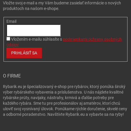
Vložte svoj e-mail a my Vám budeme zasielať informácie o nových
produktoch na našom e-shope.
Email
Vložením e-mailu súhlasíte s
podmienkami ochrany osobných
údajov
PRIHLÁSIŤ SA
O FIRME
Rybarik.eu je špecializovaný e-shop pre rybárov, ktorý ponúka široký
výber rybárskeho vybavenia a príslušenstva. U nás nájdete kvalitné
rybárske prúty, navijaky, nástrahy, krmivá a ďalšie potreby pre
každého rybára. Sme tu pre profesionálov aj amatérov, ktorí chcú
uloviť svoj vysnívaný úlovok. Ponúkame rýchle doručenie, skvelé ceny
a odborné poradenstvo. Navštívte Rybarik.eu a vybavte sa na ryby!