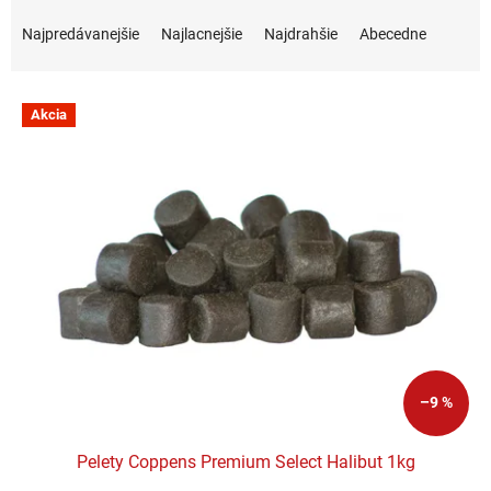
Radenie produktov
Najpredávanejšie
Najlacnejšie
Najdrahšie
Abecedne
Výpis produktov
Akcia
–9 %
Pelety Coppens Premium Select Halibut 1kg