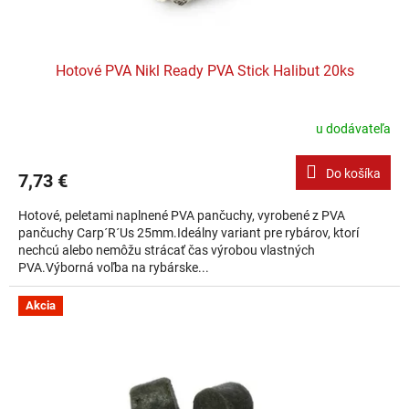
Hotové PVA Nikl Ready PVA Stick Halibut 20ks
u dodávateľa
Do košíka
7,73 €
Hotové, peletami naplnené PVA pančuchy, vyrobené z PVA
pančuchy Carp´R´Us 25mm.Ideálny variant pre rybárov, ktorí
nechcú alebo nemôžu strácať čas výrobou vlastných
PVA.Výborná voľba na rybárske...
Akcia