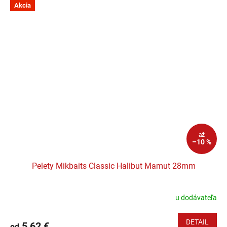
Akcia
až
–10 %
Pelety Mikbaits Classic Halibut Mamut 28mm
u dodávateľa
DETAIL
5,62 €
od