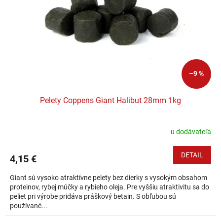
–9 %
Pelety Coppens Giant Halibut 28mm 1kg
u dodávateľa
DETAIL
4,15 €
Giant sú vysoko atraktívne pelety bez dierky s vysokým obsahom
proteinov, rybej múčky a rybieho oleja. Pre vyššiu atraktivitu sa do
peliet pri výrobe pridáva práškový betain. S obľubou sú
používané...