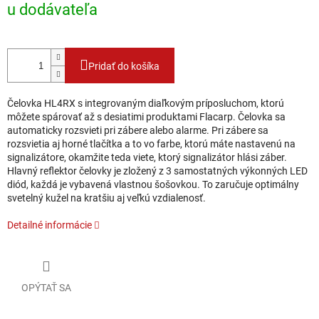
u dodávateľa
Pridať do košíka
Čelovka HL4RX s integrovaným diaľkovým príposluchom, ktorú
môžete spárovať až s desiatimi produktami Flacarp. Čelovka sa
automaticky rozsvieti pri zábere alebo alarme. Pri zábere sa
rozsvietia aj horné tlačítka a to vo farbe, ktorú máte nastavenú na
signalizátore, okamžite teda viete, ktorý signalizátor hlási záber.
Hlavný reflektor čelovky je zložený z 3 samostatných výkonných LED
diód, každá je vybavená vlastnou šošovkou. To zaručuje optimálny
svetelný kužel na kratšiu aj veľkú vzdialenosť.
Detailné informácie
OPÝTAŤ SA