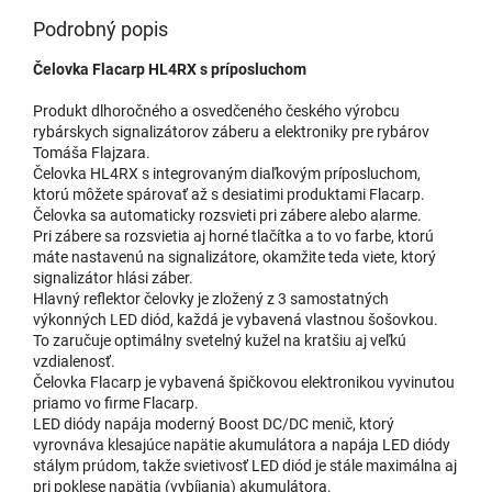
Podrobný popis
Čelovka Flacarp HL4RX s príposluchom
Produkt dlhoročného a osvedčeného českého výrobcu
rybárskych signalizátorov záberu a elektroniky pre rybárov
Tomáša Flajzara.
Čelovka HL4RX s integrovaným diaľkovým príposluchom,
ktorú môžete spárovať až s desiatimi produktami Flacarp.
Čelovka sa automaticky rozsvieti pri zábere alebo alarme.
Pri zábere sa rozsvietia aj horné tlačítka a to vo farbe, ktorú
máte nastavenú na signalizátore, okamžite teda viete, ktorý
signalizátor hlási záber.
Hlavný reflektor čelovky je zložený z 3 samostatných
výkonných LED diód, každá je vybavená vlastnou šošovkou.
To zaručuje optimálny svetelný kužel na kratšiu aj veľkú
vzdialenosť.
Čelovka Flacarp je vybavená špičkovou elektronikou vyvinutou
priamo vo firme Flacarp.
LED diódy napája moderný Boost DC/DC menič, ktorý
vyrovnáva klesajúce napätie akumulátora a napája LED diódy
stálym prúdom, takže svietivosť LED diód je stále maximálna aj
pri poklese napätia (vybíjania) akumulátora.