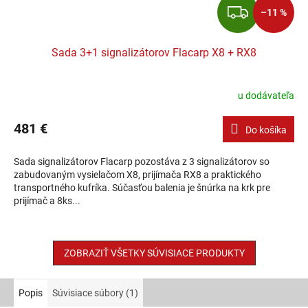
ZADA
–11 %
Sada 3+1 signalizátorov Flacarp X8 + RX8
u dodávateľa
481 €
Do košíka
Sada signalizátorov Flacarp pozostáva z 3 signalizátorov so
zabudovaným vysielačom X8, prijímača RX8 a praktického
transportného kufríka. Súčasťou balenia je šnúrka na krk pre
prijímač a 8ks...
ZOBRAZIŤ VŠETKY SÚVISIACE PRODUKTY
Popis
Súvisiace súbory (1)