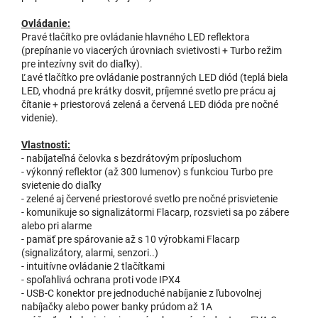
Ovládanie:
Pravé tlačítko pre ovládanie hlavného LED reflektora
(prepínanie vo viacerých úrovniach svietivosti + Turbo režim
pre intezívny svit do diaľky).
Ľavé tlačítko pre ovládanie postranných LED diód (teplá biela
LED, vhodná pre krátky dosvit, príjemné svetlo pre prácu aj
čítanie + priestorová zelená a červená LED dióda pre nočné
videnie).
Vlastnosti:
- nabíjateľná čelovka s bezdrátovým príposluchom
- výkonný reflektor (až 300 lumenov) s funkciou Turbo pre
svietenie do diaľky
- zelené aj červené priestorové svetlo pre nočné prisvietenie
- komunikuje so signalizátormi Flacarp, rozsvieti sa po zábere
alebo pri alarme
- pamäť pre spárovanie až s 10 výrobkami Flacarp
(signalizátory, alarmi, senzori..)
- intuitívne ovládanie 2 tlačítkami
- spoľahlivá ochrana proti vode IPX4
- USB-C konektor pre jednoduché nabíjanie z ľubovolnej
nabíjačky alebo power banky prúdom až 1A