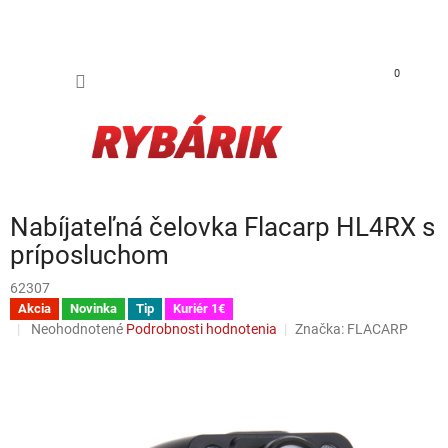
Prejsť na obsah
NÁKUP
0
Nabíjateľná čelovka Flacarp HL4RX s
príposluchom
62307
Akcia
Novinka
Tip
Kuriér 1€
Priemerné hodnotenie produktu je 0,0 z 5 hviezdičiek.
Neohodnotené
Podrobnosti hodnotenia
Značka:
FLACARP