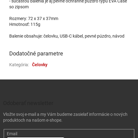
- súčasťou balenia je aj pevné ochranné púzdro typu EVA Case
so zipsom
Rozmery: 72 x 37 x 37mm
Hmotnosť: 115g
Balenie obsahuje: čelovku, USB-C kábel, pevné púzdro, návod
Dodatočné parametre
Kategória
:
Čelovky
Zápätie
Odoberať newsletter
Vložte svoj e-mail a my Vám budeme zasielať informácie o nových
produktoch na našom e-shope.
Email