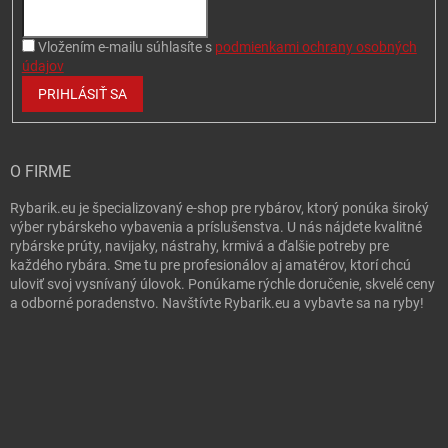
Vložením e-mailu súhlasíte s
podmienkami ochrany osobných
údajov
PRIHLÁSIŤ SA
O FIRME
Rybarik.eu je špecializovaný e-shop pre rybárov, ktorý ponúka široký
výber rybárskeho vybavenia a príslušenstva. U nás nájdete kvalitné
rybárske prúty, navijaky, nástrahy, krmivá a ďalšie potreby pre
každého rybára. Sme tu pre profesionálov aj amatérov, ktorí chcú
uloviť svoj vysnívaný úlovok. Ponúkame rýchle doručenie, skvelé ceny
a odborné poradenstvo. Navštívte Rybarik.eu a vybavte sa na ryby!