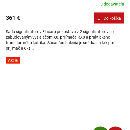
u dodávateľa
361 €
Do košíka
Sada signalizátorov Flacarp pozostáva z 2 signalizátorov so
zabudovaným vysielačom X8, prijímača RX8 a praktického
transportného kufríka. Súčasťou balenia je šnúrka na krk pre
prijímač a 6ks...
Akcia