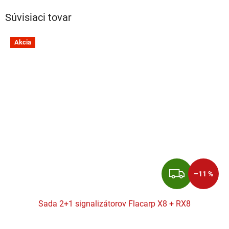
Súvisiaci tovar
Akcia
ZADA
–11 %
Sada 2+1 signalizátorov Flacarp X8 + RX8