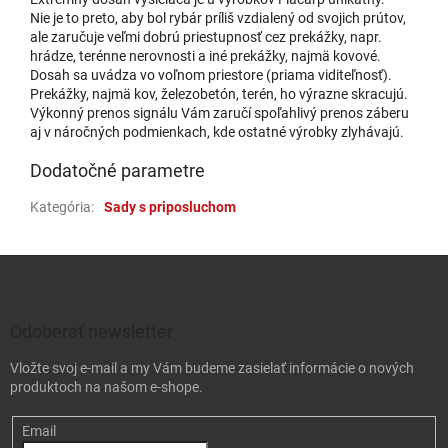
Nie je to preto, aby bol rybár príliš vzdialený od svojich prútov,
ale zaručuje veľmi dobrú priestupnosť cez prekážky, napr.
hrádze, terénne nerovnosti a iné prekážky, najmä kovové.
Dosah sa uvádza vo voľnom priestore (priama viditeľnosť).
Prekážky, najmä kov, železobetón, terén, ho výrazne skracujú.
Výkonný prenos signálu Vám zaručí spoľahlivý prenos záberu
aj v náročných podmienkach, kde ostatné výrobky zlyhávajú.
Dodatočné parametre
Kategória
:
Sady s priposluchom
Zápätie
Odoberať newsletter
Vložte svoj e-mail a my Vám budeme zasielať informácie o nových
produktoch na našom e-shope.
Email