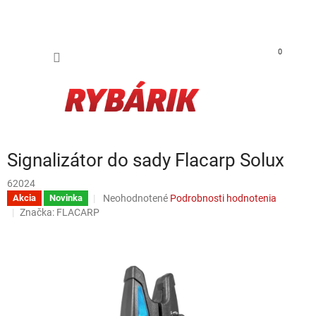
Prejsť na obsah
NÁKUP
0
Signalizátor do sady Flacarp Solux
62024
Priemerné hodnotenie produktu je 0,0 z 5 hviezdič
Neohodnotené
Podrobnosti hodnotenia
Akcia
Novinka
Značka:
FLACARP