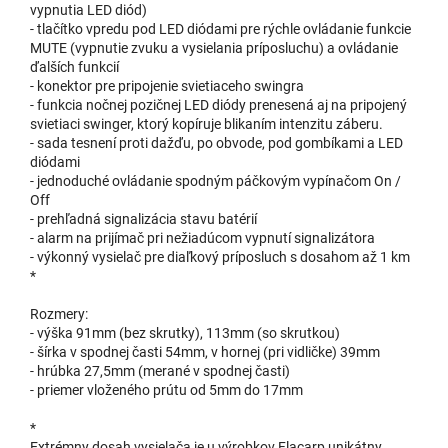
vypnutia LED diód)
- tlačítko vpredu pod LED diódami pre rýchle ovládanie funkcie
MUTE (vypnutie zvuku a vysielania príposluchu) a ovládanie
ďalších funkcií
- konektor pre pripojenie svietiaceho swingra
- funkcia nočnej pozičnej LED diódy prenesená aj na pripojený
svietiaci swinger, ktorý kopíruje blikaním intenzitu záberu.
- sada tesnení proti dažďu, po obvode, pod gombíkami a LED
diódami
- jednoduché ovládanie spodným páčkovým vypínačom On /
Off
- prehľadná signalizácia stavu batérií
- alarm na prijímač pri nežiadúcom vypnutí signalizátora
- výkonný vysielač pre diaľkový príposluch s dosahom až 1 km
*
Rozmery:
- výška 91mm (bez skrutky), 113mm (so skrutkou)
- šírka v spodnej časti 54mm, v hornej (pri vidličke) 39mm
- hrúbka 27,5mm (merané v spodnej časti)
- priemer vloženého prútu od 5mm do 17mm
*
Extrémny dosah vysielača je u výrobkov Flacarp unikátny.