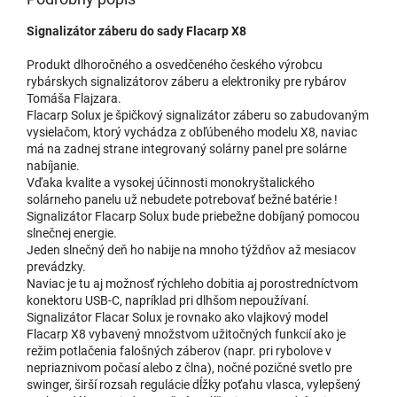
Signalizátor záberu do sady Flacarp X8
Produkt dlhoročného a osvedčeného českého výrobcu
rybárskych signalizátorov záberu a elektroniky pre rybárov
Tomáša Flajzara.
Flacarp Solux je špičkový signalizátor záberu so zabudovaným
vysielačom, ktorý vychádza z obľúbeného modelu X8, naviac
má na zadnej strane integrovaný solárny panel pre solárne
nabíjanie.
Vďaka kvalite a vysokej účinnosti monokryštalického
solárneho panelu už nebudete potrebovať bežné batérie !
Signalizátor Flacarp Solux bude priebežne dobíjaný pomocou
slnečnej energie.
Jeden slnečný deň ho nabije na mnoho týždňov až mesiacov
prevádzky.
Naviac je tu aj možnosť rýchleho dobitia aj porostredníctvom
konektoru USB-C, napríklad pri dlhšom nepoužívaní.
Signalizátor Flacar Solux je rovnako ako vlajkový model
Flacarp X8 vybavený množstvom užitočných funkcií ako je
režim potlačenia falošných záberov (napr. pri rybolove v
nepriaznivom počasí alebo z člna), nočné pozičné svetlo pre
swinger, širší rozsah regulácie dĺžky poťahu vlasca, vylepšený