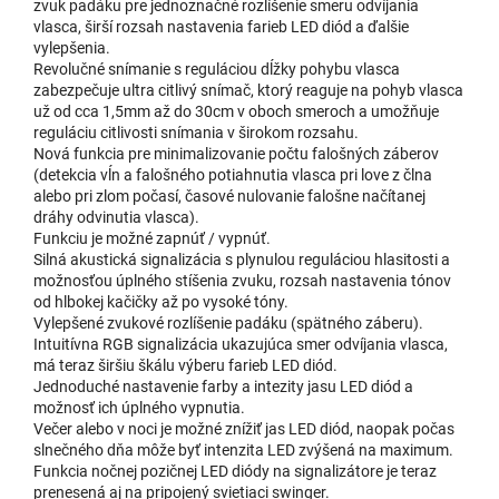
zvuk padáku pre jednoznačné rozlíšenie smeru odvíjania
vlasca, širší rozsah nastavenia farieb LED diód a ďalšie
vylepšenia.
Revolučné snímanie s reguláciou dĺžky pohybu vlasca
zabezpečuje ultra citlivý snímač, ktorý reaguje na pohyb vlasca
už od cca 1,5mm až do 30cm v oboch smeroch a umožňuje
reguláciu citlivosti snímania v širokom rozsahu.
Nová funkcia pre minimalizovanie počtu falošných záberov
(detekcia vĺn a falošného potiahnutia vlasca pri love z člna
alebo pri zlom počasí, časové nulovanie falošne načítanej
dráhy odvinutia vlasca).
Funkciu je možné zapnúť / vypnúť.
Silná akustická signalizácia s plynulou reguláciou hlasitosti a
možnosťou úplného stíšenia zvuku, rozsah nastavenia tónov
od hlbokej kačičky až po vysoké tóny.
Vylepšené zvukové rozlíšenie padáku (spätného záberu).
Intuitívna RGB signalizácia ukazujúca smer odvíjania vlasca,
má teraz širšiu škálu výberu farieb LED diód.
Jednoduché nastavenie farby a intezity jasu LED diód a
možnosť ich úplného vypnutia.
Večer alebo v noci je možné znížiť jas LED diód, naopak počas
slnečného dňa môže byť intenzita LED zvýšená na maximum.
Funkcia nočnej pozičnej LED diódy na signalizátore je teraz
prenesená aj na pripojený svietiaci swinger.