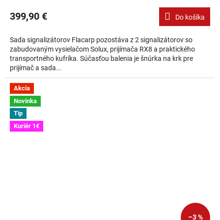
399,90 €
Do košíka
Sada signalizátorov Flacarp pozostáva z 2 signalizátorov so
zabudovaným vysielačom Solux, prijímača RX8 a praktického
transportného kufríka. Súčasťou balenia je šnúrka na krk pre
prijímač a sada...
Akcia
Novinka
Tip
Kuriér 1€
–3 %