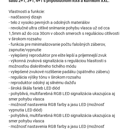
sadu 2+1, 3+1, 4+1 s príposluchom RX8 a kufríkom XXL.
Vlastnosti a funkcie:
- nadčasový dizajn
- telo z vysoko pevných a odolných materiálov
- revolučné ultra citlivé snímanie pohybu vlasca už od cca
1,5mm až do cca 30cm v oboch smeroch s reguláciou citlivosti
v širokom rozsahu
- funkcia pre minimalizovanie počtu falošných záberov,
zapnutie/vypnutie
- vylepšený reproduktor pre ešte lepší a príjemnejší zvuk
- výkonná zvuková signalizácia s reguláciou hlasitosti s
možnosťou diskrétneho tichého módu
- vylepšené zvukové rozlíšenie padáku (spätného záberu)
- regulácia výšky tónu v širokom rozsahu
- reproduktor odolný aj silnému dažďu
- široká škála farieb LED diód
- pohyblivá, multifarebná RGB LED signalizácia ukazujúca aj
smer pohybu vlasca
- možnosť nastavenia RGB farby a jasu LED (možnosť
vypnutia LED diód)
- pohyblivá, multifarebná RGB LED signalizácia ukazujúca aj
smer pohybu vlasca
- možnosť nastavenia RGB farby a jasu LED (možnosť