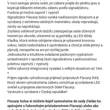
V noci swinger jemne svieti, pri zábere prejde do plného jasu a
kopíruje blikaním intenzitu záberu podľa signalizátoru.
Funkciu je možné zapnúť / vypnúť.
Signalizátor Flacarp Solux vyniká nadčasovým dizajnom a je
vyrobený z extrémne odolných materiálov, obaly nepraskajú,
závity sa nepretáčajú.
Zvýšenú odolnosť proti dažďu zabezpečuje sada účinných
tesnení po obvode, utesnené sú aj gombíky, aj LED diódy.
Kladka, ktorá sníma odvíjanie vlasca je vybavená kovovou
oskou, takže nedochádza k opotrebeniu a chod je stále jemný a
plynulý, nezapečie sa ani pri rýchlej jazde.
Jednoduché a intuitívne ovládanie páčkovým vypínačom
umiestneným v spodnej časti signalizátora s jednoznačnou
polohou zapnutý / vypnutý.
Veľmi výkonný integrovaný vysielač s veľkým dosahom až 1km
*.
Príjem signálu vyhodnocuje prijímač/príposluch Flacarp RX8,
ktorý okrem vyhodnotenia záberu umožňuje aj ovládanie LED
svetiel a pripojenie alarmových čidiel Flacarp.
Vyvinuté a vyrobené v Českej republike!!
Flacarp Solux si môžete kúpiť samostatne do sady (ľahko ho
spárujete s ľubovolným príslušenstvom Flacarp) alebo ako