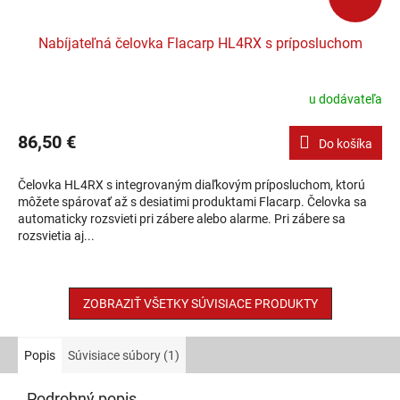
Nabíjateľná čelovka Flacarp HL4RX s príposluchom
u dodávateľa
86,50 €
Do košíka
Čelovka HL4RX s integrovaným diaľkovým príposluchom, ktorú
môžete spárovať až s desiatimi produktami Flacarp. Čelovka sa
automaticky rozsvieti pri zábere alebo alarme. Pri zábere sa
rozsvietia aj...
ZOBRAZIŤ VŠETKY SÚVISIACE PRODUKTY
Popis
Súvisiace súbory (1)
Podrobný popis