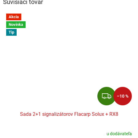
Súvisiaci tovar
Akcia
Novinka
Tip
ZADA
–10 %
Sada 2+1 signalizátorov Flacarp Solux + RX8
u dodávateľa