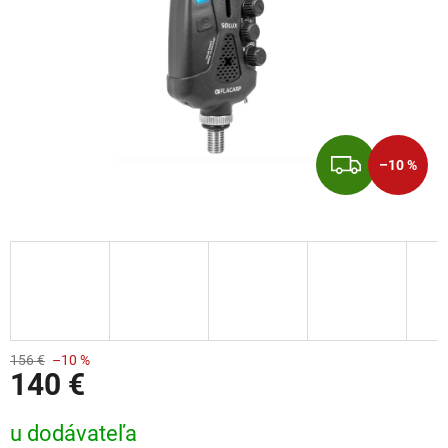
ZADA
–10 %
156 €
–10 %
140 €
Jednotková cena:
u dodávateľa