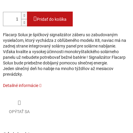
Pridať do košíka
Flacarp Solux je špičkový signalizátor záberu so zabudovaným
vysielačom, ktorý vychádza z obľúbeného modelu X8, naviac má na
zadnej strane integrovaný solárny panel pre solárne nabíjanie.
Vďaka kvalite a vysokej účinnosti monokryštalického solárneho
panelu už nebudete potrebovať bežné batérie ! Signalizátor Flacarp
Solux bude priebežne dobíjaný pomocou slnečnej energie.
Jeden slnečný deň ho nabije na mnoho týždňov až mesiacov
prevádzky.
Detailné informácie
OPÝTAŤ SA