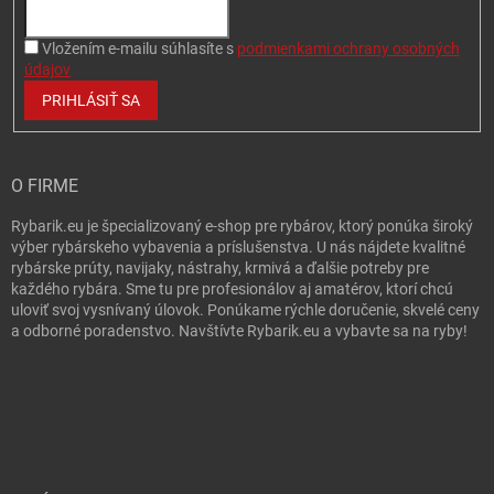
Vložením e-mailu súhlasíte s
podmienkami ochrany osobných
údajov
PRIHLÁSIŤ SA
O FIRME
Rybarik.eu je špecializovaný e-shop pre rybárov, ktorý ponúka široký
výber rybárskeho vybavenia a príslušenstva. U nás nájdete kvalitné
rybárske prúty, navijaky, nástrahy, krmivá a ďalšie potreby pre
každého rybára. Sme tu pre profesionálov aj amatérov, ktorí chcú
uloviť svoj vysnívaný úlovok. Ponúkame rýchle doručenie, skvelé ceny
a odborné poradenstvo. Navštívte Rybarik.eu a vybavte sa na ryby!