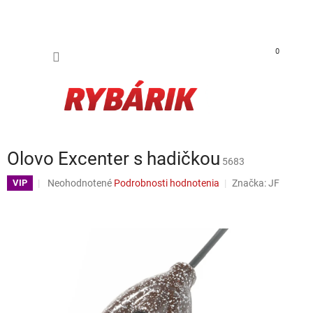
Prejsť na obsah
NÁKUP
0
Olovo Excenter s hadičkou
5683
Priemerné hodnotenie produktu je 0,0 z 5 hviezdičiek.
Neohodnotené
Podrobnosti hodnotenia
Značka:
JF
VIP