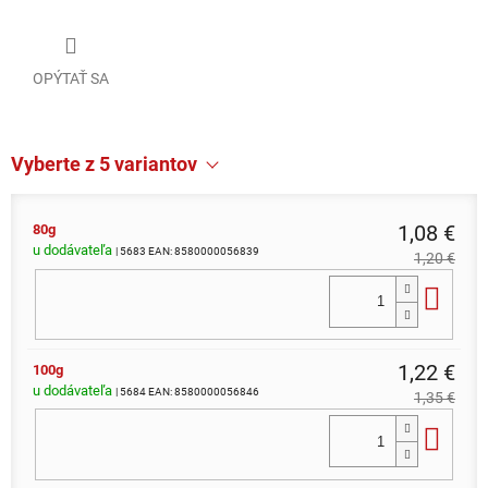
OPÝTAŤ SA
Vyberte z 5 variantov
1,08 €
80g
u dodávateľa
| 5683
EAN:
8580000056839
1,20 €
Do 
1,22 €
100g
u dodávateľa
| 5684
EAN:
8580000056846
1,35 €
Do 