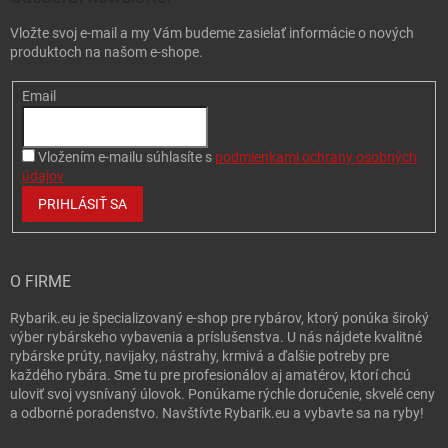
Vložte svoj e-mail a my Vám budeme zasielať informácie o nových
produktoch na našom e-shope.
Email
Vložením e-mailu súhlasíte s
podmienkami ochrany osobných
údajov
PRIHLÁSIŤ SA
O FIRME
Rybarik.eu je špecializovaný e-shop pre rybárov, ktorý ponúka široký
výber rybárskeho vybavenia a príslušenstva. U nás nájdete kvalitné
rybárske prúty, navijaky, nástrahy, krmivá a ďalšie potreby pre
každého rybára. Sme tu pre profesionálov aj amatérov, ktorí chcú
uloviť svoj vysnívaný úlovok. Ponúkame rýchle doručenie, skvelé ceny
a odborné poradenstvo. Navštívte Rybarik.eu a vybavte sa na ryby!