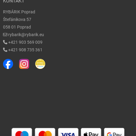
KONTAKT
RYBÁRIK Poprad
Štefánikova 57
058 01 Poprad
rybarik@rybarik.eu
+421 903 569 009
+421 908 735 361