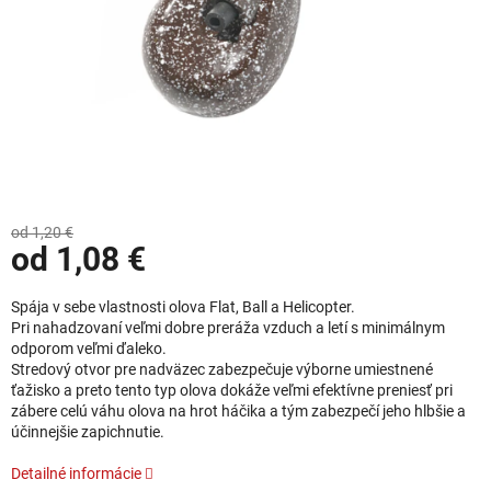
od 1,20 €
od
1,08 €
Jednotková cena:
Spája v sebe vlastnosti olova Flat, Ball a Helicopter.
Pri nahadzovaní veľmi dobre preráža vzduch a letí s minimálnym
odporom veľmi ďaleko.
Stredový otvor pre nadväzec zabezpečuje výborne umiestnené
ťažisko a preto tento typ olova dokáže veľmi efektívne preniesť pri
zábere celú váhu olova na hrot háčika a tým zabezpečí jeho hlbšie a
účinnejšie zapichnutie.
Detailné informácie