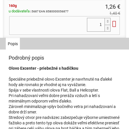
1,26 €
160g
u dodávateľa
| 5687
EAN:
8580000056877
1,40 €
Do 
140g
Popis
1,22 €
skladom
| 5686
EAN:
8580000056860
1,35 €
Môžeme doručiť do:
11.8.2026
Podrobný popis
Do 
Olovo Excenter - priebežné s hadičkou
Špeciálne priebežné olovo Excenter je navrhnuté na ďaleké
1,26 €
130g
hody ale rovnako je vhodné aj na vyvážanie.
u dodávateľa
Spája v sebe vlastnosti olova Flat, Ball a Helicopter.
| 5685
EAN:
8580000056853
1,40 €
Pri nahadzovaní veľmi dobre preráža vzduch a letí s
minimálnym odporom veľmi ďaleko.
Do 
Zároveň minimalizuje vplyv bočného vetra pri nahadzovaní a
dobre drží smer.
Stredový otvor pre nadväzec zabezpečuje výborne umiestnené
ťažisko a preto tento typ olova dokáže veľmi efektívne preniesť
pri zábere celú váhu olova na hrot háčika a tým zabezpečí jeho