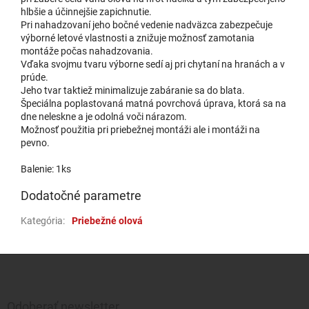
hlbšie a účinnejšie zapichnutie.
Pri nahadzovaní jeho bočné vedenie nadväzca zabezpečuje
výborné letové vlastnosti a znižuje možnosť zamotania
montáže počas nahadzovania.
Vďaka svojmu tvaru výborne sedí aj pri chytaní na hranách a v
prúde.
Jeho tvar taktiež minimalizuje zabáranie sa do blata.
Špeciálna poplastovaná matná povrchová úprava, ktorá sa na
dne neleskne a je odolná voči nárazom.
Možnosť použitia pri priebežnej montáži ale i montáži na
pevno.
Balenie: 1ks
Dodatočné parametre
Kategória
:
Priebežné olová
Zápätie
Odoberať newsletter