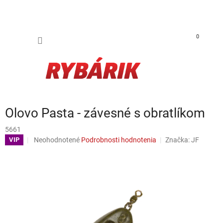
Prejsť na obsah
NÁKUP
0
Olovo Pasta - závesné s obratlíkom
5661
Priemerné hodnotenie produktu je 0,0 z 5 hviezdičiek.
Neohodnotené
Podrobnosti hodnotenia
Značka:
JF
VIP