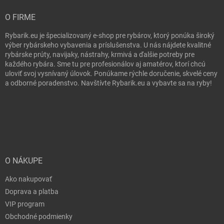
O FIRME
Rybarik.eu je špecializovaný e-shop pre rybárov, ktorý ponúka široký
výber rybárskeho vybavenia a príslušenstva. U nás nájdete kvalitné
rybárske prúty, navijaky, nástrahy, krmivá a ďalšie potreby pre
každého rybára. Sme tu pre profesionálov aj amatérov, ktorí chcú
uloviť svoj vysnívaný úlovok. Ponúkame rýchle doručenie, skvelé ceny
a odborné poradenstvo. Navštívte Rybarik.eu a vybavte sa na ryby!
O NÁKUPE
Ako nakupovať
Doprava a platba
VIP program
Obchodné podmienky