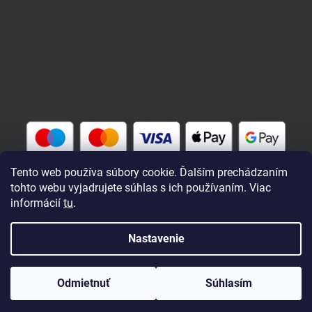
Tento web používa súbory cookie. Ďalším prechádzaním
tohto webu vyjadrujete súhlas s ich používaním. Viac
informácií
tu
.
Vytvoril Shoptet
Nastavenie
Copyright 2026
Rybárik eu - rybárske potreby
. Všetky práva
Odmietnuť
Súhlasím
vyhradené.
Upraviť nastavenie cookies
Zaregistrovaní a prihlásení nakupujú lacnejšie !