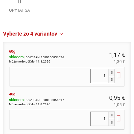
OPÝTAŤ SA
Vyberte zo 4 variantov
60g
1,17 €
skladom
| 5662
EAN:
8580000056624
1,30 €
Môžeme doručiť do:
11.8.2026
Do 
40g
0,95 €
skladom
| 5661
EAN:
8580000056617
1,05 €
Môžeme doručiť do:
11.8.2026
Do 