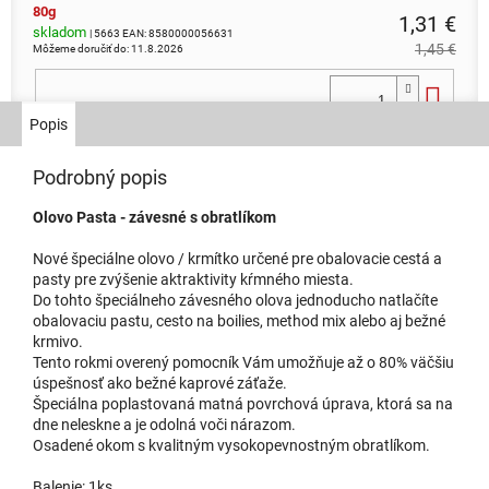
80g
1,31 €
skladom
| 5663
EAN:
8580000056631
1,45 €
Môžeme doručiť do:
11.8.2026
Do 
Popis
100g
Podrobný popis
1,44 €
skladom
| 5664
EAN:
8580000056648
1,60 €
Môžeme doručiť do:
11.8.2026
Olovo Pasta - závesné s obratlíkom
Do 
Nové špeciálne olovo / krmítko určené pre obalovacie cestá a
pasty pre zvýšenie aktraktivity kŕmného miesta.
Do tohto špeciálneho závesného olova jednoducho natlačíte
obalovaciu pastu, cesto na boilies, method mix alebo aj bežné
krmivo.
Tento rokmi overený pomocník Vám umožňuje až o 80% väčšiu
úspešnosť ako bežné kaprové záťaže.
Špeciálna poplastovaná matná povrchová úprava, ktorá sa na
dne neleskne a je odolná voči nárazom.
Osadené okom s kvalitným vysokopevnostným obratlíkom.
Balenie: 1ks