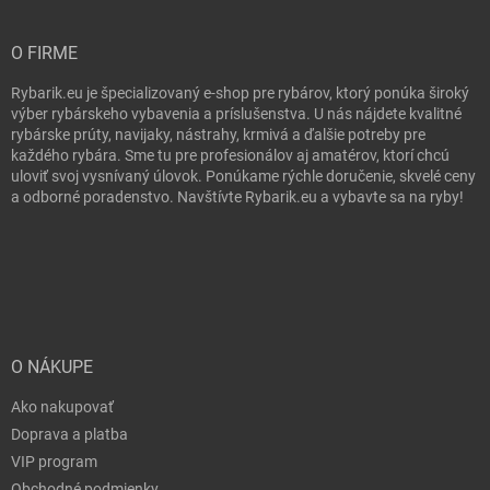
O FIRME
Rybarik.eu je špecializovaný e-shop pre rybárov, ktorý ponúka široký
výber rybárskeho vybavenia a príslušenstva. U nás nájdete kvalitné
rybárske prúty, navijaky, nástrahy, krmivá a ďalšie potreby pre
každého rybára. Sme tu pre profesionálov aj amatérov, ktorí chcú
uloviť svoj vysnívaný úlovok. Ponúkame rýchle doručenie, skvelé ceny
a odborné poradenstvo. Navštívte Rybarik.eu a vybavte sa na ryby!
O NÁKUPE
Ako nakupovať
Doprava a platba
VIP program
Obchodné podmienky