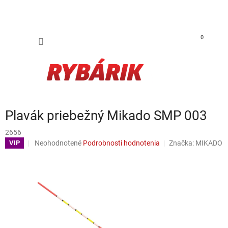
Prejsť na obsah
NÁKUP
0
Plavák priebežný Mikado SMP 003
2656
Priemerné hodnotenie produktu je 0,0 z 5 hviezdičiek.
Neohodnotené
Podrobnosti hodnotenia
Značka:
MIKADO
VIP