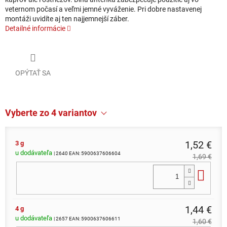
veternom počasí a veľmi jemné vyváženie. Pri dobre nastavenej
montáži uvidíte aj ten najjemnejší záber.
Detailné informácie
OPÝTAŤ SA
Vyberte zo 4 variantov
1,52 €
3 g
u dodávateľa
| 2640
EAN:
5900637606604
1,69 €
Do 
1,44 €
4 g
u dodávateľa
| 2657
EAN:
5900637606611
1,60 €