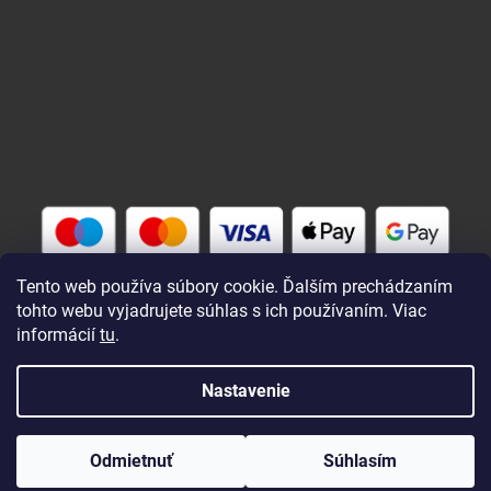
Tento web používa súbory cookie. Ďalším prechádzaním
tohto webu vyjadrujete súhlas s ich používaním. Viac
informácií
tu
.
Vytvoril Shoptet
Nastavenie
Copyright 2026
Rybárik eu - rybárske potreby
. Všetky práva
Odmietnuť
Súhlasím
vyhradené.
Upraviť nastavenie cookies
Zaregistrovaní a prihlásení nakupujú lacnejšie !