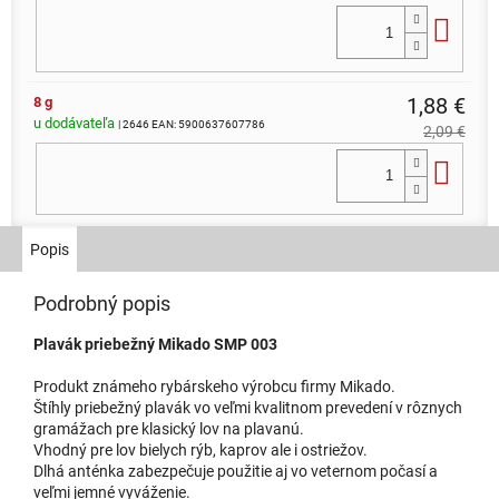
Do 
1,88 €
8 g
u dodávateľa
| 2646
EAN:
5900637607786
2,09 €
Do 
1,41 €
5 g
Popis
u dodávateľa
| 2656
EAN:
5900637606628
1,57 €
Podrobný popis
Do 
Plavák priebežný Mikado SMP 003
Produkt známeho rybárskeho výrobcu firmy Mikado.
Štíhly priebežný plavák vo veľmi kvalitnom prevedení v rôznych
gramážach pre klasický lov na plavanú.
Vhodný pre lov bielych rýb, kaprov ale i ostriežov.
Dlhá anténka zabezpečuje použitie aj vo veternom počasí a
veľmi jemné vyváženie.