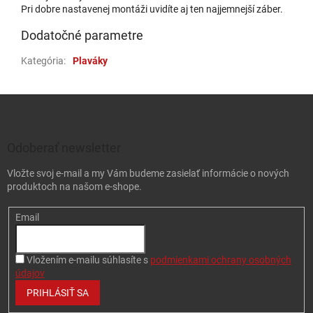
Pri dobre nastavenej montáži uvidíte aj ten najjemnejší záber.
Dodatočné parametre
Kategória
:
Plaváky
Zápätie
Odoberať newsletter
Vložte svoj e-mail a my Vám budeme zasielať informácie o nových
produktoch na našom e-shope.
Email
Vložením e-mailu súhlasíte s
podmienkami ochrany osobných
údajov
PRIHLÁSIŤ SA