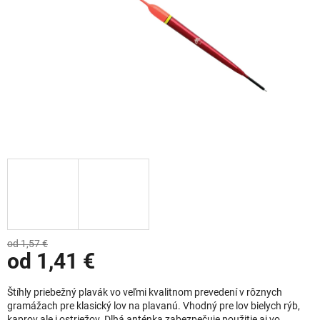
od 1,57 €
od
1,41 €
Jednotková cena:
Štíhly priebežný plavák vo veľmi kvalitnom prevedení v rôznych
gramážach pre klasický lov na plavanú. Vhodný pre lov bielych rýb,
kaprov ale i ostriežov. Dlhá anténka zabezpečuje použitie aj vo