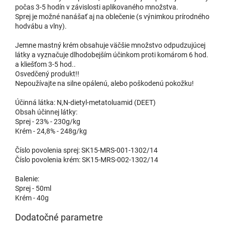
počas 3-5 hodín v závislosti aplikovaného množstva.
Sprej je možné nanášať aj na oblečenie (s výnimkou prírodného
hodvábu a vlny).
Jemne mastný krém obsahuje väčšie množstvo odpudzujúcej
látky a vyznačuje dlhodobejším účinkom proti komárom 6 hod.
a kliešťom 3-5 hod..
Osvedčený produkt!!
Nepoužívajte na silne opálenú, alebo poškodenú pokožku!
Účinná látka: N,N-dietyl-metatoluamid (DEET)
Obsah účinnej látky:
Sprej - 23% - 230g/kg
Krém - 24,8% - 248g/kg
Číslo povolenia sprej: SK15-MRS-001-1302/14
Číslo povolenia krém: SK15-MRS-002-1302/14
Balenie:
Sprej - 50ml
Krém - 40g
Dodatočné parametre