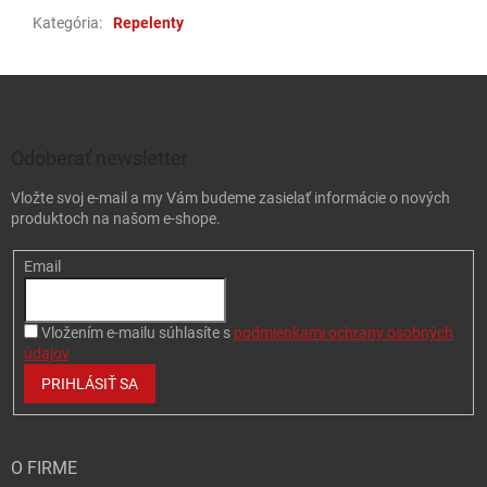
Kategória
:
Repelenty
Zápätie
Odoberať newsletter
Vložte svoj e-mail a my Vám budeme zasielať informácie o nových
produktoch na našom e-shope.
Email
Vložením e-mailu súhlasíte s
podmienkami ochrany osobných
údajov
PRIHLÁSIŤ SA
O FIRME