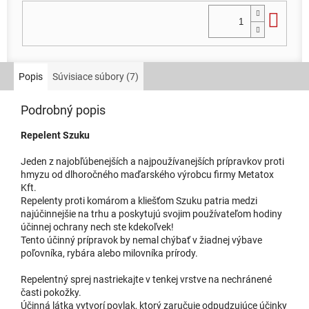
Do 
Popis
Súvisiace súbory (7)
Podrobný popis
Repelent Szuku
Jeden z najobľúbenejších a najpoužívanejších prípravkov proti
hmyzu od dlhoročného maďarského výrobcu firmy Metatox
Kft.
Repelenty proti komárom a kliešťom Szuku patria medzi
najúčinnejšie na trhu a poskytujú svojim používateľom hodiny
účinnej ochrany nech ste kdekoľvek!
Tento účinný prípravok by nemal chýbať v žiadnej výbave
poľovníka, rybára alebo milovníka prírody.
Repelentný sprej nastriekajte v tenkej vrstve na nechránené
časti pokožky.
Účinná látka vytvorí povlak, ktorý zaručuje odpudzujúce účinky