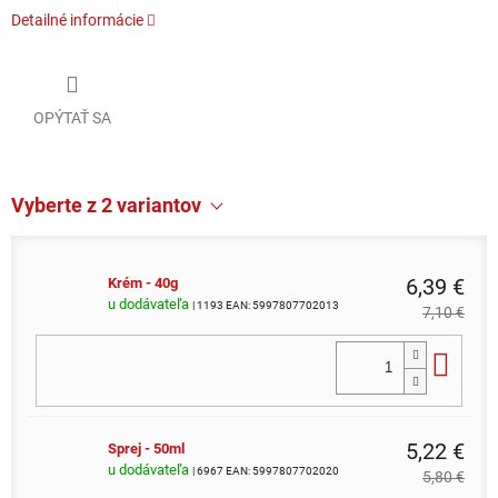
Detailné informácie
OPÝTAŤ SA
Vyberte z 2 variantov
6,39 €
Krém - 40g
u dodávateľa
| 1193
EAN:
5997807702013
7,10 €
Do 
5,22 €
Sprej - 50ml
u dodávateľa
| 6967
EAN:
5997807702020
5,80 €