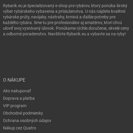
Rybarik.eu je špecializovaný e-shop pre rybárov, ktorý ponúka široký
výber rybárskeho vybavenia a príslušenstva. U nás nájdete kvalitné
rybárske prúty, navijaky, nástrahy, krmivá a ďalšie potreby pre
každého rybára. Sme tu pre profesionálov aj amatérov, ktorí chcú
uloviť svoj vysnívaný úlovok. Ponúkame rýchle doručenie, skvelé ceny
a odborné poradenstvo. Navštívte Rybarik.eu a vybavte sa na ryby!
O NÁKUPE
Ako nakupovať
Doprava a platba
VIP program
Obchodné podmienky
Ochrana osobných údajov
Nákup cez Quatro