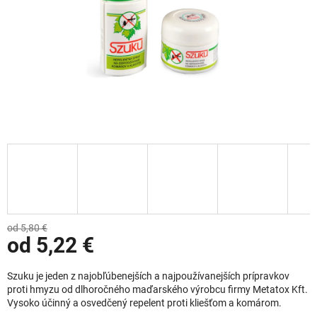
od 5,80 €
od
5,22 €
Jednotková cena:
Szuku je jeden z najobľúbenejších a najpoužívanejších prípravkov
proti hmyzu od dlhoročného maďarského výrobcu firmy Metatox Kft.
Vysoko účinný a osvedčený repelent proti kliešťom a komárom.