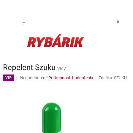
Prejsť na obsah
NÁKUP
0
Repelent Szuku
6967
Priemerné hodnotenie produktu je 0,0 z 5 hviezdičiek.
Neohodnotené
Podrobnosti hodnotenia
Značka:
SZUKU
VIP