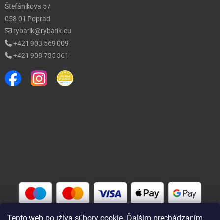
Štefánikova 57
058 01 Poprad
rybarik@rybarik.eu
+421 903 569 009
+421 908 735 361
Tento web používa súbory cookie. Ďalším prechádzaním