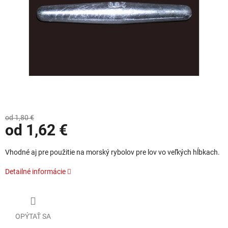
od 1,80 €
od
1,62 €
Jednotková cena:
Vhodné aj pre použitie na morský rybolov pre lov vo veľkých hĺbkach.
Detailné informácie
OPÝTAŤ SA