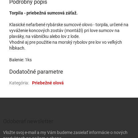
Podrobný popis
Torpila - priebežná sumcová záťaž.
Klasické nefarbené rybárske sumcové olovo - torpila, určené na
vyváženie koncových zostáv (montáží) pri love sumcov na
plaváky, na vábničku alebo lov z lode.
Vhodné aj pre použitie na morský rybolov pre lov vo veľkých
hĺbkach.
Balenie: 1ks
Dodatočné parametre
Kategória
:
Priebežné olová
Zápätie
Odoberať newsletter
Vložte svoj e-mail a my Vám budeme zasielať informácie o nových