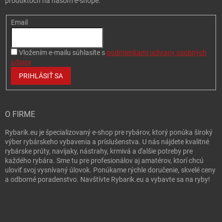
produktoch na našom e-shope.
Email
Vložením e-mailu súhlasíte s
podmienkami ochrany osobných
údajov
PRIHLÁSIŤ SA
O FIRME
Rybarik.eu je špecializovaný e-shop pre rybárov, ktorý ponúka široký
výber rybárskeho vybavenia a príslušenstva. U nás nájdete kvalitné
rybárske prúty, navijaky, nástrahy, krmivá a ďalšie potreby pre
každého rybára. Sme tu pre profesionálov aj amatérov, ktorí chcú
uloviť svoj vysnívaný úlovok. Ponúkame rýchle doručenie, skvelé ceny
a odborné poradenstvo. Navštívte Rybarik.eu a vybavte sa na ryby!