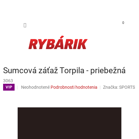
Prejsť na obsah
NÁKUP
0
Sumcová záťaž Torpila - priebežná
3063
Priemerné hodnotenie produktu je 0,0 z 5 hviezdičiek.
Neohodnotené
Podrobnosti hodnotenia
Značka:
SPORTS
VIP