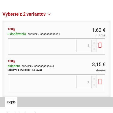
Vyberte z 2 variantov
1,62 €
100g
u dodávateľa
| 3063
EAN:
8580000030631
1,80 €
Do 
150g
3,15 €
skladom
| 3064
EAN:
8580000030648
3,50 €
Môžeme doručiť do:
11.8.2026
Do 
Popis