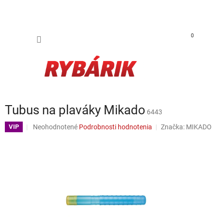
Prejsť na obsah
NÁKUP
0
Tubus na plaváky Mikado
6443
Priemerné hodnotenie produktu je 0,0 z 5 hviezdičiek.
Neohodnotené
Podrobnosti hodnotenia
Značka:
MIKADO
VIP