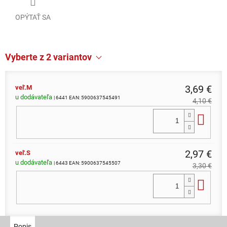
OPÝTAŤ SA
Vyberte z 2 variantov
3,69 €
veľ.M
u dodávateľa
| 6441
EAN:
5900637545491
4,10 €
Do 
2,97 €
veľ.S
u dodávateľa
| 6443
EAN:
5900637545507
3,30 €
Do 
Popis