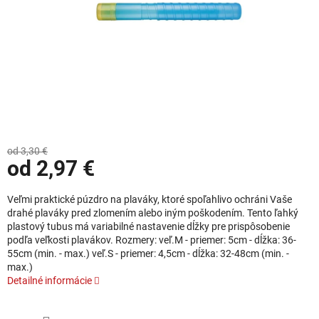
od 3,30 €
od
2,97 €
Jednotková cena:
Veľmi praktické púzdro na plaváky, ktoré spoľahlivo ochráni Vaše
drahé plaváky pred zlomením alebo iným poškodením. Tento ľahký
plastový tubus má variabilné nastavenie dĺžky pre prispôsobenie
podľa veľkosti plavákov. Rozmery: veľ.M - priemer: 5cm - dĺžka: 36-
55cm (min. - max.) veľ.S - priemer: 4,5cm - dĺžka: 32-48cm (min. -
max.)
Detailné informácie