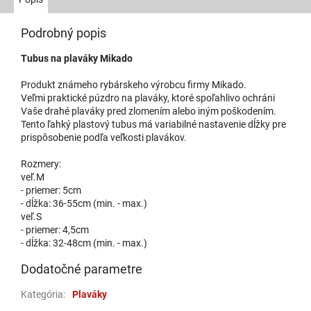
Podrobný popis
Tubus na plaváky Mikado
Produkt známeho rybárskeho výrobcu firmy Mikado.
Veľmi praktické púzdro na plaváky, ktoré spoľahlivo ochráni
Vaše drahé plaváky pred zlomením alebo iným poškodením.
Tento ľahký plastový tubus má variabilné nastavenie dĺžky pre
prispôsobenie podľa veľkosti plavákov.
Rozmery:
veľ.M
- priemer: 5cm
- dĺžka: 36-55cm (min. - max.)
veľ.S
- priemer: 4,5cm
- dĺžka: 32-48cm (min. - max.)
Dodatočné parametre
Kategória
:
Plaváky