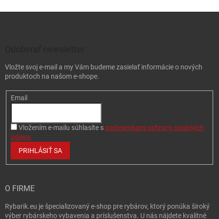
Zápätie
Odoberať newsletter
Vložte svoj e-mail a my Vám budeme zasielať informácie o nových
produktoch na našom e-shope.
Email
Vložením e-mailu súhlasíte s
podmienkami ochrany osobných
údajov
PRIHLÁSIŤ SA
O FIRME
Rybarik.eu je špecializovaný e-shop pre rybárov, ktorý ponúka široký
výber rybárskeho vybavenia a príslušenstva. U nás nájdete kvalitné